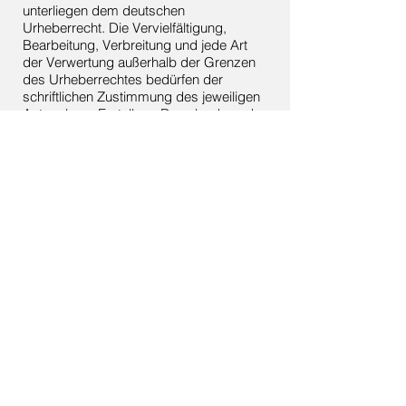
unterliegen dem deutschen
Urheberrecht. Die Vervielfältigung,
Bearbeitung, Verbreitung und jede Art
der Verwertung außerhalb der Grenzen
des Urheberrechtes bedürfen der
schriftlichen Zustimmung des jeweiligen
Autors bzw. Erstellers. Downloads und
Kopien dieser Seite sind nur für den
privaten, nicht kommerziellen Gebrauch
gestattet.
Soweit die Inhalte auf dieser Seite nicht
vom Betreiber erstellt wurden, werden
die Urheberrechte Dritter beachtet.
Insbesondere werden Inhalte Dritter als
solche gekennzeichnet. Sollten Sie
trotzdem auf eine
Urheberrechtsverletzung aufmerksam
werden, bitten wir um einen
entsprechenden Hinweis. Bei
Bekanntwerden von Rechtsverletzungen
werden wir derartige Inhalte umgehend
entfernen.