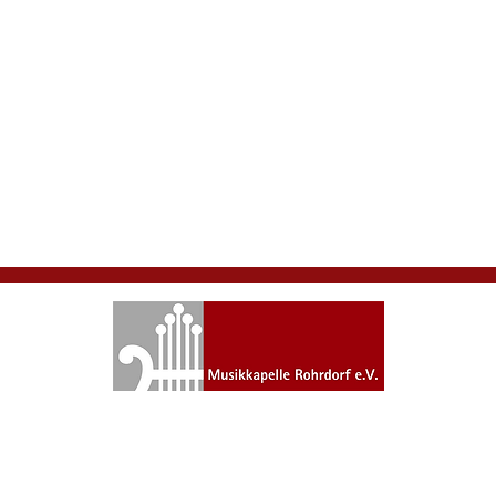
Bgm.-Tischner-Platz 1, DE-83101 Rohrdorf
Vorstand: Martin Grick
Tel.: 0176 62033427